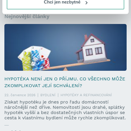
Chci jen nezbytné
MAGAZÍN
Nejnovější články
HYPOTÉKA NENÍ JEN O PŘÍJMU. CO VŠECHNO MŮŽE
ZKOMPLIKOVAT JEJÍ SCHVÁLENÍ?
22. července 2026
BYDLENÍ
HYPOTÉKY A REFINANCOVÁNÍ
Získat hypotéku je dnes pro řadu domácností
náročnější než dříve. Nemovitosti jsou drahé, splátky
hypoték vyšší a bez dostatečných vlastních úspor se
cesta k vlastnímu bydlení může rychle zkomplikovat.