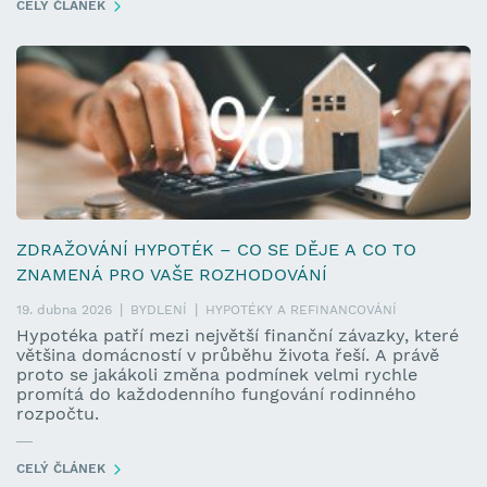
CELÝ ČLÁNEK
ZDRAŽOVÁNÍ HYPOTÉK – CO SE DĚJE A CO TO
ZNAMENÁ PRO VAŠE ROZHODOVÁNÍ
19. dubna 2026
BYDLENÍ
HYPOTÉKY A REFINANCOVÁNÍ
Hypotéka patří mezi největší finanční závazky, které
většina domácností v průběhu života řeší. A právě
proto se jakákoli změna podmínek velmi rychle
promítá do každodenního fungování rodinného
rozpočtu.
CELÝ ČLÁNEK