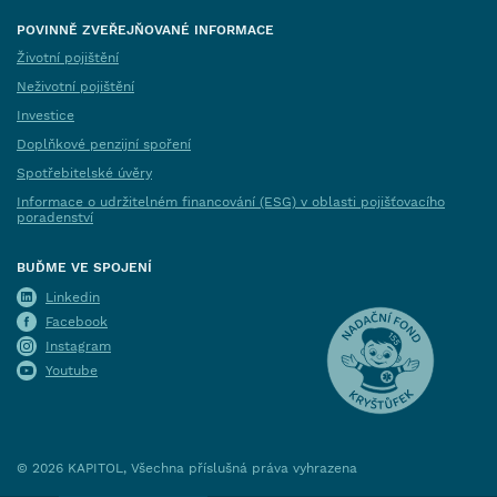
POVINNĚ ZVEŘEJŇOVANÉ INFORMACE
Životní pojištění
Neživotní pojištění
Investice
Doplňkové penzijní spoření
Spotřebitelské úvěry
Informace o udržitelném financování (ESG) v oblasti pojišťovacího
poradenství
BUĎME VE SPOJENÍ
Linkedin
Facebook
Instagram
Youtube
©
2026
KAPITOL, Všechna příslušná práva vyhrazena