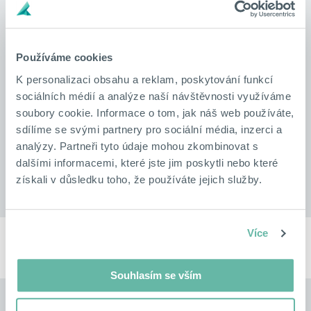
rezervu, ale peníze ležely bez výnosů jen na běžném
účtu v bance.
Nabídl jsem dvě varianty řešení a výsledkem byla
investice ve výši 30 milionů korun na fond s výnosem
Používáme cookies
4,0 % p.a. Městu chodí už pár let zisk a radní jsou s
K personalizaci obsahu a reklam, poskytování funkcí
tímto řešením dodnes nadmíru spokojení.
sociálních médií a analýze naší návštěvnosti využíváme
Výhody pro klienta
soubory cookie. Informace o tom, jak náš web používáte,
možnost výběru z více předložených nabídek
sdílíme se svými partnery pro sociální média, inzerci a
investice
analýzy. Partneři tyto údaje mohou zkombinovat s
správce fondu vyplácí na účet města zhodnocení 100
dalšími informacemi, které jste jim poskytli nebo které
tisíc korun každý měsíc
získali v důsledku toho, že používáte jejich služby.
Více
VÍCE
Souhlasím se vším