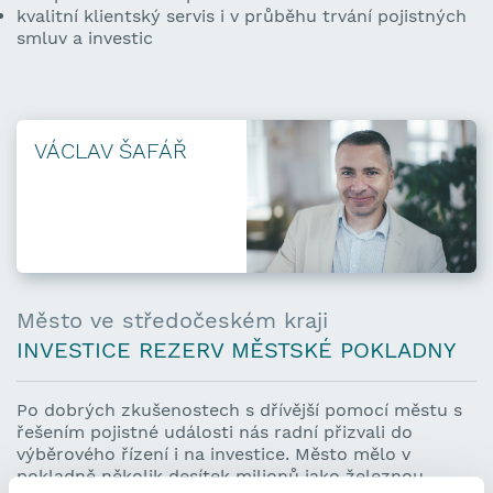
kvalitní klientský servis i v průběhu trvání pojistných
smluv a investic
VÁCLAV ŠAFÁŘ
Město ve středočeském kraji
INVESTICE REZERV MĚSTSKÉ POKLADNY
Po dobrých zkušenostech s dřívější pomocí městu s
řešením pojistné události nás radní přizvali do
výběrového řízení i na investice. Město mělo v
pokladně několik desítek milionů jako železnou