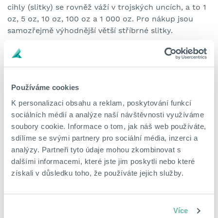
cihly (slitky) se rovněž váží v trojských uncích, a to 1
oz, 5 oz, 10 oz, 100 oz a 1 000 oz. Pro nákup jsou
samozřejmě výhodnější větší stříbrné slitky.
Jak si investiční stříbro
aktuálně stojí?
Používáme cookies
Oproti investičnímu zlatu není investiční stříbro
K personalizaci obsahu a reklam, poskytování funkcí
osvobozené od daně z přidané hodnoty. Pro
sociálních médií a analýze naší návštěvnosti využíváme
investory, a to i pro české, je ovšem stále zajímavější
soubory cookie. Informace o tom, jak náš web používáte,
a přitažlivější díky svému stoupajícímu kurzu. Za
sdílíme se svými partnery pro sociální média, inzerci a
poslední půlrok se cena investičního stříbra zvýšila o
analýzy. Partneři tyto údaje mohou zkombinovat s
více než 40 %. Jedním z faktorů, které tento zvýšený
dalšími informacemi, které jste jim poskytli nebo které
zájem o investice do stříbra ovlivnil, je neustálý tlak
získali v důsledku toho, že používáte jejich služby.
na politickou podporu pro obnovitelné zdroje.
Stříbro, které se používá do solárních článků, je
proto velmi zajímavým průmyslovým i investičním
Více
artiklem.