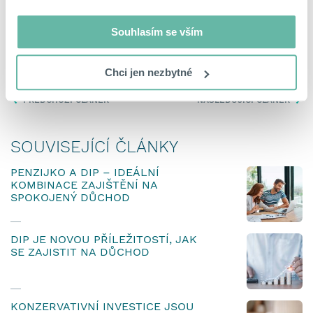
Souhlasím se vším
Sdílet
Chci jen nezbytné
PŘEDCHOZÍ ČLÁNEK
NÁSLEDUJÍCÍ ČLÁNEK
SOUVISEJÍCÍ ČLÁNKY
PENZIJKO A DIP – IDEÁLNÍ
KOMBINACE ZAJIŠTĚNÍ NA
SPOKOJENÝ DŮCHOD
DIP JE NOVOU PŘÍLEŽITOSTÍ, JAK
SE ZAJISTIT NA DŮCHOD
KONZERVATIVNÍ INVESTICE JSOU