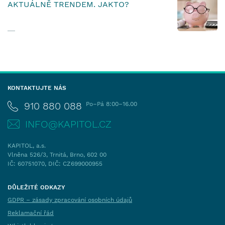
AKTUÁLNĚ TRENDEM. JAKTO?
KONTAKTUJTE NÁS
910 880 088
Po–Pá 8:00–16.00
INFO@KAPITOL.CZ
KAPITOL, a.s.
Vlněna 526/3, Trnitá, Brno, 602 00
IČ: 60751070, DIČ: CZ699000955
DŮLEŽITÉ ODKAZY
GDPR – zásady zpracování osobních údajů
Reklamační řád