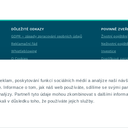
DŮLEŽITÉ ODKAZY
POVINNĚ ZVEŘ
GDPR – zásady zpracování osobních údajů
Životní pojištění
Reklamační řád
Neživotní pojišt
Whistleblowing
Investice
O Cookies
Doplňkové penzi
Nastavení cookies
Spotřebitelské 
Etický kodex
Informace o udr
oblasti pojišťov
reklam, poskytování funkcí sociálních médií a analýze naší návš
 Informace o tom, jak náš web používáte, sdílíme se svými par
analýzy. Partneři tyto údaje mohou zkombinovat s dalšími informa
kali v důsledku toho, že používáte jejich služby.
©
2026
KAPITOL, Všechna příslušná práva vyhrazena
Autopojištění