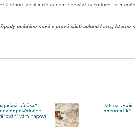
otiž stane, že si auto necháte odvézt nesmluvní asistenčn
případy uváděno nově v pravé části zelené karty, kterou 
ezpečná půjčka?
Jak na výběr
ndex odpovědného
pneumatik?
věrování vám napoví