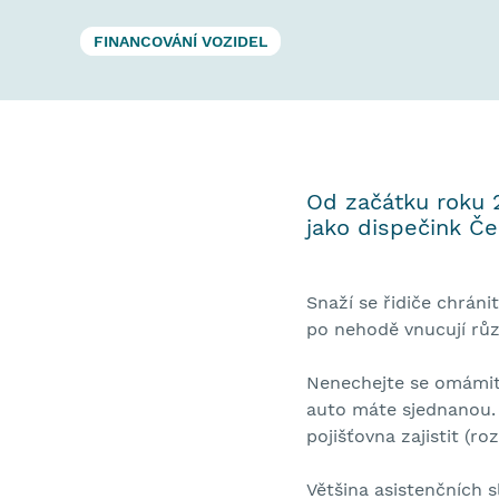
FINANCOVÁNÍ VOZIDEL
Od začátku roku 20
jako dispečink Če
Snaží se řidiče chrán
po nehodě vnucují růz
Nenechejte se omámit a
auto máte sjednanou.
pojišťovna zajistit (r
Většina asistenčních 