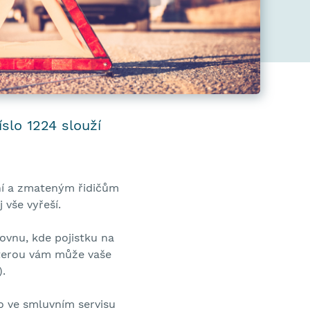
íslo 1224 slouží
ení a zmateným řidičům
 vše vyřeší.
ovnu, kde pojistku na
kterou vám může vaše
).
o ve smluvním servisu