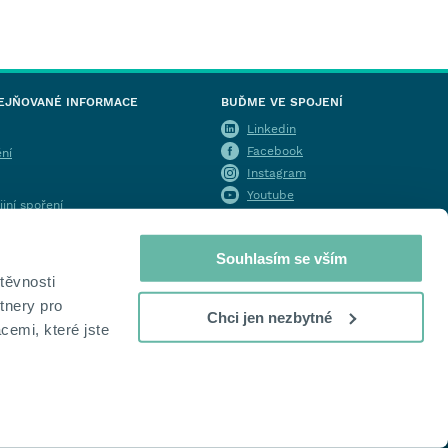
EJŇOVANÉ INFORMACE
BUĎME VE SPOJENÍ
Linkedin
Facebook
ění
Instagram
Youtube
jní spoření
úvěry
Souhlasím se vším
žitelném financování (ESG) v
acího poradenství
těvnosti
tnery pro
Chci jen nezbytné
cemi, které jste