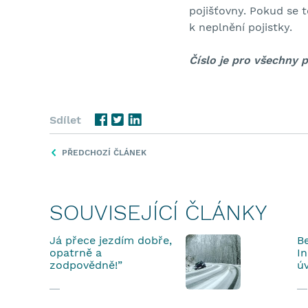
pojišťovny. Pokud se t
k neplnění pojistky.
Číslo je pro všechny 
Sdílet
PŘEDCHOZÍ ČLÁNEK
SOUVISEJÍCÍ ČLÁNKY
Já přece jezdím dobře,
B
opatrně a
I
zodpovědně!”
ú