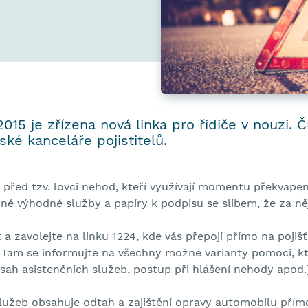
15 je zřízena nová linka pro řidiče v nouzi. Č
ské kanceláře pojistitelů.
it před tzv. lovci nehod, kteří využívají momentu překvap
né výhodné služby a papíry k podpisu se slibem, že za něj
 zavolejte na linku 1224, kde vás přepojí přímo na pojišť
 Tam se informujte na všechny možné varianty pomoci, 
ozsah asistenčních služeb, postup při hlášení nehody apod.
služeb obsahuje odtah a zajištění opravy automobilu přím