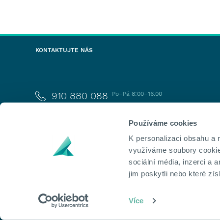
KONTAKTUJTE NÁS
910 880 088
Po–Pá 8:00–16.00
INFO@KAPITOL.CZ
Používáme cookies
K personalizaci obsahu a 
využíváme soubory cookie.
sociální média, inzerci a 
KAPITOL, a.s.
jim poskytli nebo které zís
Vlněna 526/3, Trnitá, Brno, 602 00
IČ: 60751070, DIČ: CZ699000955
Více
Finanční poradenství
Reality
Cenné kovy