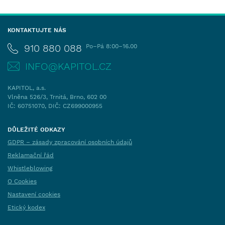
KONTAKTUJTE NÁS
910 880 088
Po–Pá 8:00–16.00
INFO@KAPITOL.CZ
KAPITOL, a.s.
Vlněna 526/3, Trnitá, Brno, 602 00
IČ: 60751070, DIČ: CZ699000955
DŮLEŽITÉ ODKAZY
GDPR – zásady zpracování osobních údajů
Reklamační řád
Whistleblowing
O Cookies
Nastavení cookies
Etický kodex