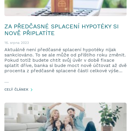
ZA PŘEDČASNÉ SPLACENÍ HYPOTÉKY SI
NOVĚ PŘIPLATÍTE
16. srpna 2023
Aktuálně není předčasné splacení hypotéky nijak
sankciováno. To se ale může od příštího roku změnit.
Pokud totiž budete chtít svůj úvěr v době fixace
splatit dříve, banka si bude moct nově účtovat až dvě
procenta z předčasně splacené části celkové výše
úvěru. Počítá s tím novela zákona o spotřebitelském
úvěru, kterou schválila vláda.
CELÝ ČLÁNEK