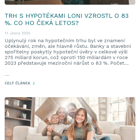
TRH S HYPOTÉKAMI LONI VZROSTL O 83
%. CO HO ČEKÁ LETOS?
11. února 2025
Uplynulý rok na hypotečním trhu byl ve znamení
očekávání, změn, ale hlavně růstu. Banky a stavební
spořitelny poskytly hypoteční úvěry v celkové výši
275 miliard korun, což oproti 150 miliardám v roce
2023 představuje meziroční nárůst o 83 %. Počet
nových hypoték stoupl o 53 % na 62 tisíc. A ačkoliv
pokles úrokových sazeb příjemně ovlivnil splátky
nových hypoték, růst cen nemovitostí způsobil, že si
CELÝ ČLÁNEK
lidé museli brát výrazně vyšší úvěry.