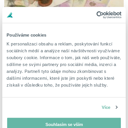
Bezpečná půjčka? Index odpovědného
úvěrování vám napoví
Používáme cookies
19. listopadu 2020
K personalizaci obsahu a reklam, poskytování funkcí
Známe výsledky z porovnání 38 poskytovatelů
spotřebitelských úvěrů. Pozitivní hodnocení získala
sociálních médií a analýze naší návštěvnosti využíváme
drtivá většina našich obchodních partnerů.
soubory cookie. Informace o tom, jak náš web používáte,
sdílíme se svými partnery pro sociální média, inzerci a
analýzy. Partneři tyto údaje mohou zkombinovat s
CELÝ ČLÁNEK
dalšími informacemi, které jste jim poskytli nebo které
získali v důsledku toho, že používáte jejich služby.
Více
Souhlasím se vším