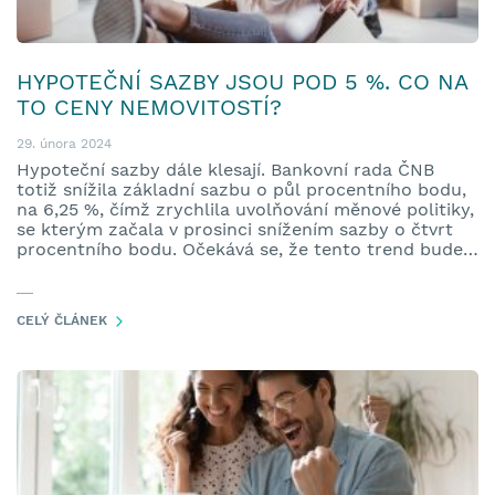
HYPOTEČNÍ SAZBY JSOU POD 5 %. CO NA
TO CENY NEMOVITOSTÍ?
29. února 2024
Hypoteční sazby dále klesají. Bankovní rada ČNB
totiž snížila základní sazbu o půl procentního bodu,
na 6,25 %, čímž zrychlila uvolňování měnové politiky,
se kterým začala v prosinci snížením sazby o čtvrt
procentního bodu. Očekává se, že tento trend bude
pokračovat i v následujících měsících. Jak na to ale
zareagují ceny nemovitostí? Kdy bude nejlepší čas
pořídit si vlastní nemovitost? Odpovíme vám v
CELÝ ČLÁNEK
článku.