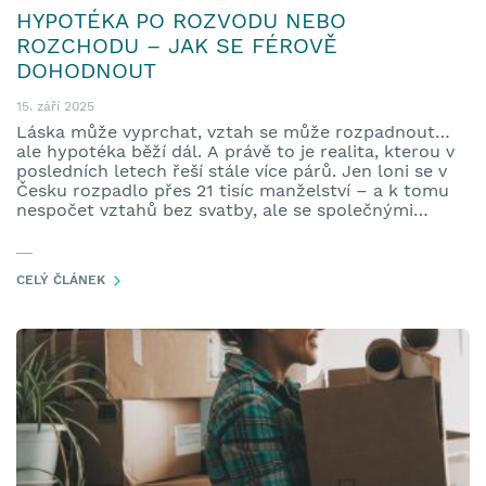
HYPOTÉKA PO ROZVODU NEBO
ROZCHODU – JAK SE FÉROVĚ
DOHODNOUT
15. září 2025
Láska může vyprchat, vztah se může rozpadnout…
ale hypotéka běží dál. A právě to je realita, kterou v
posledních letech řeší stále více párů. Jen loni se v
Česku rozpadlo přes 21 tisíc manželství – a k tomu
nespočet vztahů bez svatby, ale se společnými
závazky. Třeba právě s hypotékou na bydlení.
CELÝ ČLÁNEK