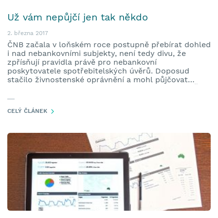
Už vám nepůjčí jen tak někdo
2. března 2017
ČNB začala v loňském roce postupně přebírat dohled
i nad nebankovními subjekty, není tedy divu, že
zpřísňují pravidla právě pro nebankovní
poskytovatele spotřebitelských úvěrů. Doposud
stačilo živnostenské oprávnění a mohl půjčovat
peníze kdokoli. Ode dneška tomu bude ale jinak. ČNB
stanovila nová pravidla pro společnosti, které se
chtějí věnovat půjčování peněz. Do dnešního dne,
CELÝ ČLÁNEK
tedy […]