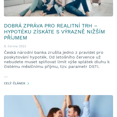
DOBRÁ ZPRÁVA PRO REALITNÍ TRH –
HYPOTÉKU ZÍSKÁTE S VÝRAZNĚ NIŽŠÍM
PŘÍJMEM
8. června 2023
Česká národní banka zrušila jedno z pravidel pro
poskytování hypoték. Od letošního července už
nebudete muset splňovat limit výše splátek dluhu k
čistému měsíčnímu příjmu, tzv. parametr DSTI.
CELÝ ČLÁNEK