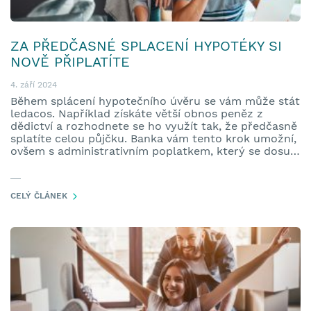
ZA PŘEDČASNÉ SPLACENÍ HYPOTÉKY SI
NOVĚ PŘIPLATÍTE
4. září 2024
Během splácení hypotečního úvěru se vám může stát
ledacos. Například získáte větší obnos peněz z
dědictví a rozhodnete se ho využít tak, že předčasně
splatíte celou půjčku. Banka vám tento krok umožní,
ovšem s administrativním poplatkem, který se dosud
pohyboval řádově ve stovkách korun, maximálně v
pár tisících…
CELÝ ČLÁNEK