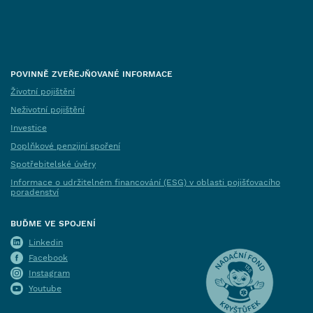
POVINNĚ ZVEŘEJŇOVANÉ INFORMACE
Životní pojištění
Neživotní pojištění
Investice
Doplňkové penzijní spoření
Spotřebitelské úvěry
Informace o udržitelném financování (ESG) v oblasti pojišťovacího
poradenství
BUĎME VE SPOJENÍ
Linkedin
Facebook
Instagram
Youtube