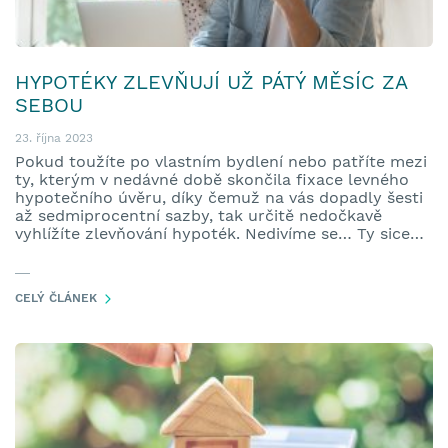
HYPOTÉKY ZLEVŇUJÍ UŽ PÁTÝ MĚSÍC ZA
SEBOU
23. října 2023
Pokud toužíte po vlastním bydlení nebo patříte mezi
ty, kterým v nedávné době skončila fixace levného
hypotečního úvěru, díky čemuž na vás dopadly šesti
až sedmiprocentní sazby, tak určitě nedočkavě
vyhlížíte zlevňování hypoték. Nedivíme se… Ty sice
zlevňují už pátý měsíc v řadě, ale bohužel nijak
výrazně – drží se mezi pěti až šesti procenty. A
Česká národní banka se k výraznějšímu snižování
CELÝ ČLÁNEK
sazeb v dohledné době velmi pravděpodobně
nechystá.