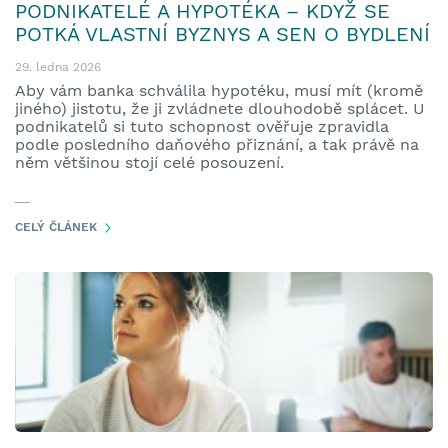
PODNIKATELÉ A HYPOTÉKA – KDYŽ SE
POTKÁ VLASTNÍ BYZNYS A SEN O BYDLENÍ
29. ledna 2026
Aby vám banka schválila hypotéku, musí mít (kromě
jiného) jistotu, že ji zvládnete dlouhodobě splácet. U
podnikatelů si tuto schopnost ověřuje zpravidla
podle posledního daňového přiznání, a tak právě na
něm většinou stojí celé posouzení.
CELÝ ČLÁNEK