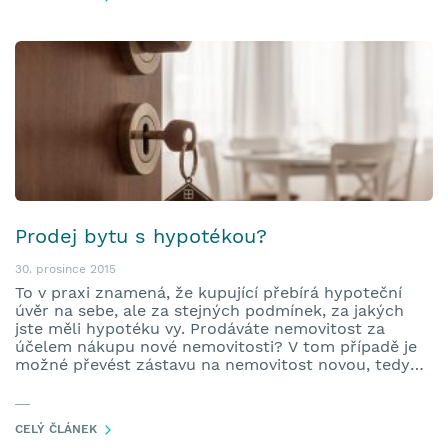
Prodej bytu s hypotékou?
30. prosince 2015
To v praxi znamená, že kupující přebírá hypoteční
úvěr na sebe, ale za stejných podmínek, za jakých
jste měli hypotéku vy. Prodáváte nemovitost za
účelem nákupu nové nemovitosti? V tom případě je
možné převést zástavu na nemovitost novou, tedy
vyměnit objekt zástavy. Tato výměna je možná pouze
pokud cena nové nemovitosti dosahuje minimálně
stejné výše […]
CELÝ ČLÁNEK