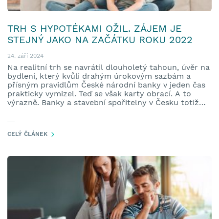
TRH S HYPOTÉKAMI OŽIL. ZÁJEM JE
STEJNÝ JAKO NA ZAČÁTKU ROKU 2022
24. září 2024
Na realitní trh se navrátil dlouholetý tahoun, úvěr na
bydlení, který kvůli drahým úrokovým sazbám a
přísným pravidlům České národní banky v jeden čas
prakticky vymizel. Teď se však karty obrací. A to
výrazně. Banky a stavební spořitelny v Česku totiž
poskytly v srpnu hypotéky za 32 miliard Kč, z toho
nové úvěry činily bezmála 26 miliard Kč. Oproti
červenci letošního roku jde o nárůst o třetinu a
CELÝ ČLÁNEK
zároveň jsou to nejvyšší hodnoty od ledna 2022.