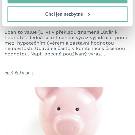
Chci jen nezbytné
Co znamená zkratka LTV u hypotéky?
19. listopadu 2019
Loan to value (LTV) v překladu znamená „úvěr k
hodnotě“. Jedná se o finanční výraz vyjadřující poměr
mezi hypotečním úvěrem a zástavní hodnotou
nemovitosti. Udává se často v kombinaci s číselnou
hodnotou. Např. obecně používaný výraz
“osmdesátiprocentní hypotéka” je tedy formálně
nazýván jako LTV 80. Číslo značí procento z ceny
nemovitosti z kterého lze vypočítat […]
CELÝ ČLÁNEK