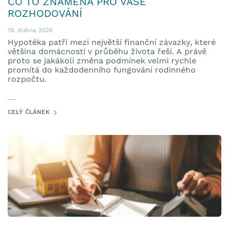
CO TO ZNAMENÁ PRO VAŠE
ROZHODOVÁNÍ
19. dubna 2026
Hypotéka patří mezi největší finanční závazky, které
většina domácností v průběhu života řeší. A právě
proto se jakákoli změna podmínek velmi rychle
promítá do každodenního fungování rodinného
rozpočtu.
CELÝ ČLÁNEK